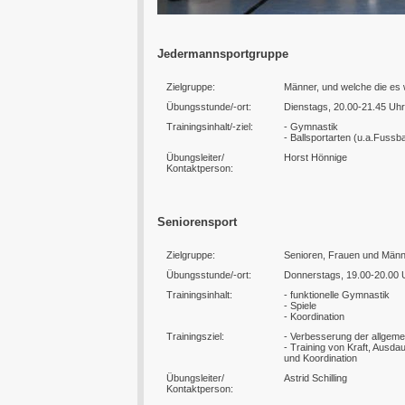
Jedermannsportgruppe
Zielgruppe:
Männer, und welche die es 
Übungsstunde/-ort:
Dienstags, 20.00-21.45 Uhr
Trainingsinhalt/-ziel:
- Gymnastik
- Ballsportarten (u.a.Fussbal
Übungsleiter/
Horst Hönnige
Kontaktperson:
Seniorensport
Zielgruppe:
Senioren, Frauen und Män
Übungsstunde/-ort:
Donnerstags, 19.00-20.00 U
Trainingsinhalt:
- funktionelle Gymnastik
- Spiele
- Koordination
Trainingsziel:
- Verbesserung der allgeme
- Training von Kraft, Ausdau
und Koordination
Übungsleiter/
Astrid Schilling
Kontaktperson: