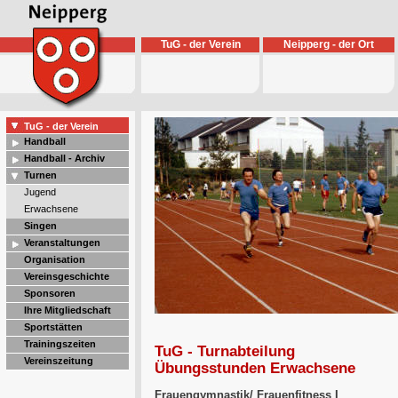
TuG - der Verein
Neipperg - der Ort
TuG - der Verein
Handball
Handball - Archiv
Turnen
Jugend
Erwachsene
Singen
Veranstaltungen
Organisation
Vereinsgeschichte
Sponsoren
Ihre Mitgliedschaft
Sportstätten
Trainingszeiten
TuG - Turnabteilung
Vereinszeitung
Übungsstunden Erwachsene
Frauengymnastik/ Frauenfitness I