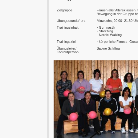
Zielgruppe:
Frauen aller Altersklassen
Bewegung in der Gruppe h
Übungsstunde/-ort:
Mittwochs, 20.00- 21.30 Uhr
Trainingsinhalt:
- Gymnastik
- Streching
- Nordic-Walking
Trainingsziel:
- körperliche Fitness, Ges
Übungsleiter/
Sabine Schilling
Kontaktperson: