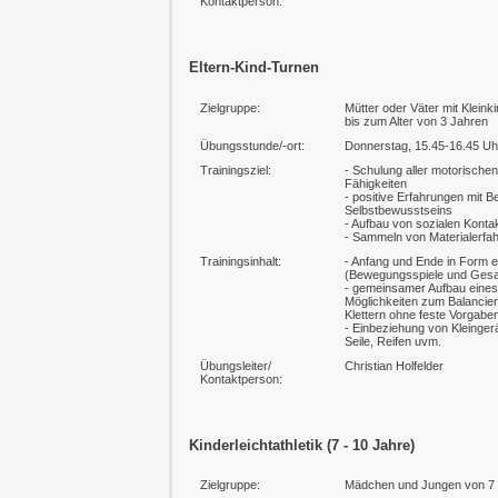
Kontaktperson:
Eltern-Kind-Turnen
Zielgruppe:
Mütter oder Väter mit Kleink
bis zum Alter von 3 Jahren
Übungsstunde/-ort:
Donnerstag, 15.45-16.45 Uhr
Trainingsziel:
- Schulung aller motorisch
Fähigkeiten
- positive Erfahrungen mit 
Selbstbewusstseins
- Aufbau von sozialen Kontak
- Sammeln von Materialerfah
Trainingsinhalt:
- Anfang und Ende in Form e
(Bewegungsspiele und Ges
- gemeinsamer Aufbau eines
Möglichkeiten zum Balancie
Klettern ohne feste Vorgabe
- Einbeziehung von Kleingerä
Seile, Reifen uvm.
Übungsleiter/
Christian Holfelder
Kontaktperson:
Kinderleichtathletik (7 - 10 Jahre)
Zielgruppe:
Mädchen und Jungen von 7 