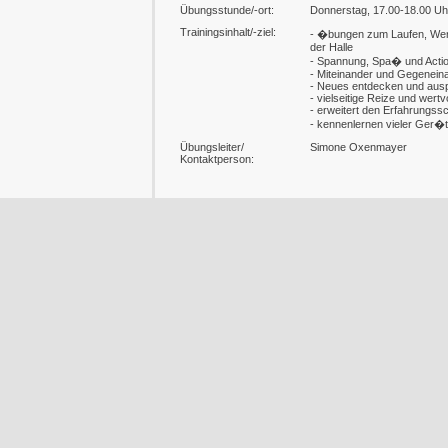
Übungsstunde/-ort:
Donnerstag, 17.00-18.00 Uhr
Trainingsinhalt/-ziel:
- �bungen zum Laufen, Werf
der Halle
- Spannung, Spa� und Acti
- Miteinander und Gegenein
- Neues entdecken und aus
- vielseitige Reize und wert
- erweitert den Erfahrungss
- kennenlernen vieler Ger�
Übungsleiter/
Simone Oxenmayer
Kontaktperson: