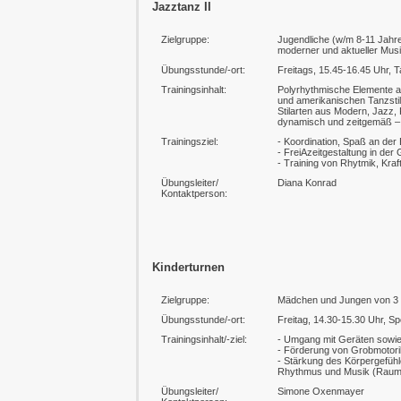
Jazztanz II
Zielgruppe:
Jugendliche (w/m 8-11 Jahr
moderner und aktueller Mus
Übungsstunde/-ort:
Freitags, 15.45-16.45 Uhr, T
Trainingsinhalt:
Polyrhythmische Elemente a
und amerikanischen Tanzstil
Stilarten aus Modern, Jazz, 
dynamisch und zeitgemäß –
Trainingsziel:
- Koordination, Spaß an de
- FreiAzeitgestaltung in der
- Training von Rhytmik, Kra
Übungsleiter/
Diana Konrad
Kontaktperson:
Kinderturnen
Zielgruppe:
Mädchen und Jungen von 3 
Übungsstunde/-ort:
Freitag, 14.30-15.30 Uhr, Sp
Trainingsinhalt/-ziel:
- Umgang mit Geräten sowie
- Förderung von Grobmotori
- Stärkung des Körpergefüh
Rhythmus und Musik (Raum-
Übungsleiter/
Simone Oxenmayer