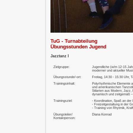
TuG - Turnabteilung
Übungsstunden Jugend
Jazztanz I
Zielgruppe:
Jugendliche (w/m 12-15 Jah
moderner und aktueller Mus
Übungsstunde/-ort:
Freitag, 14:30 - 15:30 Uhr, 
Trainingsinhalt:
Polyrhythmische Elemente a
und amerikanischen Tanzstil
Stilarten aus Modern, Jazz, 
dynamisch und zeitgemäß –
Trainingsziel:
- Koordination, Spaß an de
- Freizeitgestaltung in der 
- Training von Rhytmik, Kra
Übungsleiter/
Diana Konrad
Kontaktperson: