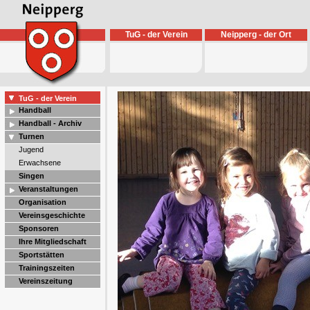
TuG - der Verein
Neipperg - der Ort
TuG - der Verein
Handball
Handball - Archiv
Turnen
Jugend
Erwachsene
Singen
Veranstaltungen
Organisation
Vereinsgeschichte
Sponsoren
Ihre Mitgliedschaft
Sportstätten
Trainingszeiten
Vereinszeitung